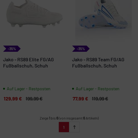
-35%
-35%
Jako - RS89 Elite FG/AG
Jako - RS89 Team FG/AG
Fußballschuh, Schuh
Fußballschuh, Schuh
Auf Lager - Restposten
Auf Lager - Restposten
129,99 €
199,99 €
77,99 €
119,99 €
Zeige
1
bis
6
(von insgesamt
6
Artikeln)
1