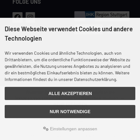
FOLGE UNS
Diese Webseite verwendet Cookies und andere
Technologien
Wir verwenden Cookies und ähnliche Technologien, auch von
Versandkosten
Datenschutz
Unsere AGB
Impressum
Drittanbietern, um die ordentliche Funktionsweise der Website zu
gewährleisten, die Nutzung unseres Angebotes zu analysieren und
Widerrufsrecht & Widerrufsformular
dir ein bestmögliches Einkaufserlebnis bieten zu können. Weitere
Informationen findest du in unserer Datenschutzerklärung.
Wusstest Du, dass
12%
Deines Einkaufs in die
ALLE AKZEPTIEREN
Inklusion von schwerbehinderten Menschen
fließen?
MEHR ERFAHREN
NUR NOTWENDIGE
Alle Preise inkl. gesetzl. MwSt. zzgl.
Versandkosten
. Die durchgestrichenen Preise
entsprechen dem bisherigen Preis bei SD-Sports-Shop.
Einstellungen anpassen
© 2026 SD-Sports-Shop • Alle Rechte vorbehalten
modified eCommerce Shopsoftware © 2009-2026 • Webdesign ProTrade Integra