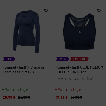
-10%
-20%
LIMITIERT
Hummel - hmlMT Shaping
Hummel - hmlPULSE MEDIUM
Seamless Shirt L/S,
SUPPORT BRA, Top
Unterwäsche
DressBlue/Blau, Gr. S (EU)
Wenig auf Lager
Wenig auf Lager
26,99 €
29,99 €
31,99 €
39,99 €