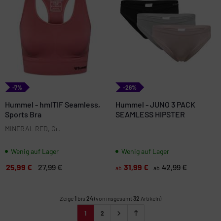
-7%
-26%
Hummel - hmlTIF Seamless,
Hummel - JUNO 3 PACK
Sports Bra
SEAMLESS HIPSTER
MINERAL RED, Gr.
Wenig auf Lager
Wenig auf Lager
25,99 €
27,99 €
31,99 €
42,99 €
ab
ab
Zeige
1
bis
24
(von insgesamt
32
Artikeln)
1
2