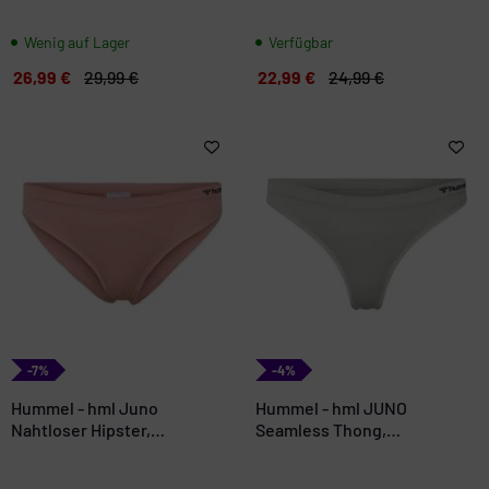
Wenig auf Lager
Verfügbar
26,99 €
29,99 €
22,99 €
24,99 €
-7%
-4%
Hummel - hml Juno
Hummel - hml JUNO
Nahtloser Hipster,
Seamless Thong,
Unterwäsche
Unterwäsche