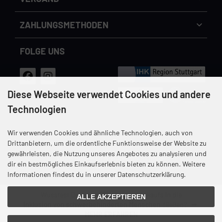
Cookie Einstellungen
dem Handynetz können abweichen.
ZAHLUNGS­METHODEN
FOLGE UNS
Diese Webseite verwendet Cookies und andere
Technologien
Wir verwenden Cookies und ähnliche Technologien, auch von
Versandkosten
Datenschutz
Unsere AGB
Impressum
Drittanbietern, um die ordentliche Funktionsweise der Website zu
gewährleisten, die Nutzung unseres Angebotes zu analysieren und
Widerrufsrecht & Widerrufsformular
dir ein bestmögliches Einkaufserlebnis bieten zu können. Weitere
Informationen findest du in unserer Datenschutzerklärung.
Wusstest Du, dass
12%
Deines Einkaufs in die
ALLE AKZEPTIEREN
Inklusion von schwerbehinderten Menschen
fließen?
MEHR ERFAHREN