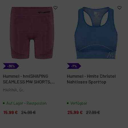
-36%
-7%
Hummel - hmlSHAPING
Hummel - Hmlte Christel
SEAMLESS MW SHORTS,
Nahtloses Sporttop
Funktionsshorts
MARINA, Gr.
Auf Lager - Restposten
Verfügbar
15,99 €
24,99 €
25,99 €
27,99 €