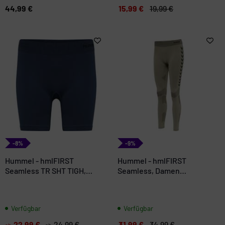
44,99 €
15,99 €
19,99 €
-8%
-9%
Hummel - hmlFIRST
Hummel - hmlFIRST
Seamless TR SHT TIGH,
Seamless, Damen
Damen
Fitnesshose
Verfügbar
Verfügbar
22,99 €
24,99 €
31,99 €
34,99 €
ab
ab