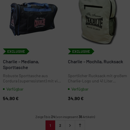
EXCLUSIVE
EXCLUSIVE
Charlie – Mediana,
Charlie – Mochila, Rucksack
Sporttasche
Robuste Sporttasche aus
Sportlicher Rucksack mit großem
Cordura (superresistent) mit viel
Charlie-Logo und 41 Liter
Platz fürs Training.
Volumen. Maße H 47 × B 35 × T 25
Verfügbar
Verfügbar
cm - ideal für Training, Alltag und
unterwegs.
54,90 €
34,90 €
Zeige
1
bis
24
(von insgesamt
36
Artikeln)
1
2