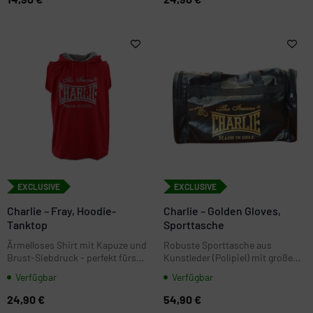
EXCLUSIVE
EXCLUSIVE
Charlie – Fray, Hoodie-
Charlie – Golden Gloves,
Tanktop
Sporttasche
Ärmelloses Shirt mit Kapuze und
Robuste Sporttasche aus
Brust-Siebdruck - perfekt fürs
Kunstleder (Polipiel) mit großem
Gym, Warm-up und Streetwear.
Charlie-Logo. Maße 50 × 30 × 30
Verfügbar
Verfügbar
cm - ideal für Boxhandschuhe,
Bandagen & Gym-Equipment.
24,90 €
54,90 €