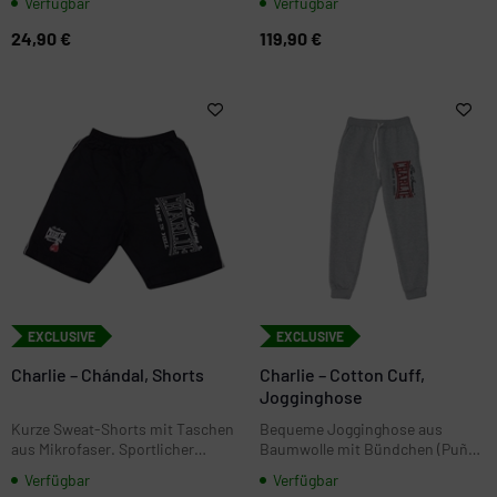
Verfügbar
Verfügbar
24,90 €
119,90 €
EXCLUSIVE
EXCLUSIVE
Charlie – Chándal, Shorts
Charlie – Cotton Cuff,
Jogginghose
Kurze Sweat-Shorts mit Taschen
Bequeme Jogginghose aus
aus Mikrofaser. Sportlicher
Baumwolle mit Bündchen (Puño)
Schnitt für Training & Freizeit, in
am Beinabschluss und
Verfügbar
Verfügbar
den Größen XS bis XXL.
gesticktem Logo. Sportlicher