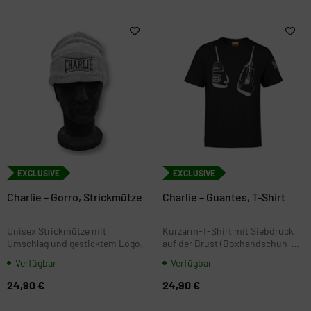
EXCLUSIVE
EXCLUSIVE
Charlie – Gorro, Strickmütze
Charlie – Guantes, T-Shirt
Unisex Strickmütze mit
Kurzarm-T-Shirt mit Siebdruck
Umschlag und gesticktem Logo.
auf der Brust (Boxhandschuh-
Motiv) und Stickerei am Ärmel.
Verfügbar
Verfügbar
Schwarz und Größen von XS bis
XXL.
24,90 €
24,90 €