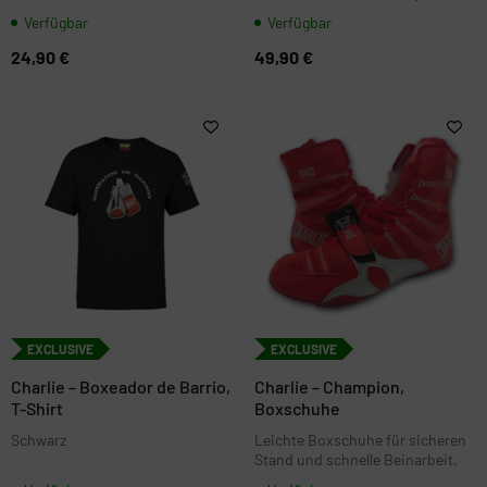
Ärmel sowie Siebdruck auf Brust
Klettverschluss. Ideal fürs Gym,
Verfügbar
Verfügbar
und Rücken. Größen von XS bis
verfügbar in 10 oz und mehreren
XXL - inkl. Maßgrafik zur
Farben.
24,90 €
49,90 €
Orientierung.
EXCLUSIVE
EXCLUSIVE
Charlie – Boxeador de Barrio,
Charlie – Champion,
T-Shirt
Boxschuhe
Schwarz
Leichte Boxschuhe für sicheren
Stand und schnelle Beinarbeit.