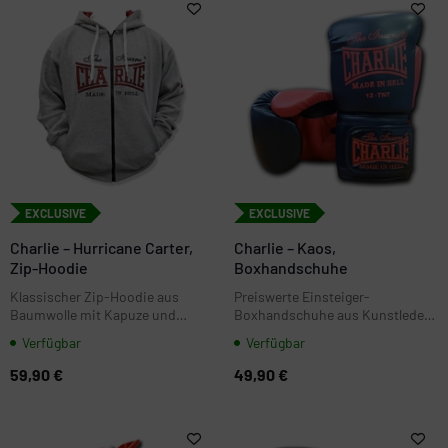
EXCLUSIVE
EXCLUSIVE
Charlie – Hurricane Carter,
Charlie – Kaos,
Zip-Hoodie
Boxhandschuhe
Klassischer Zip-Hoodie aus
Preiswerte Einsteiger-
Baumwolle mit Kapuze und
Boxhandschuhe aus Kunstleder
großem Charlie-Frontbranding.
(Synthetik). Ideal zum Start ins
Verfügbar
Verfügbar
Perfekt für Warm-up,
Training
Trainingstage und Alltag.
59,90 €
49,90 €