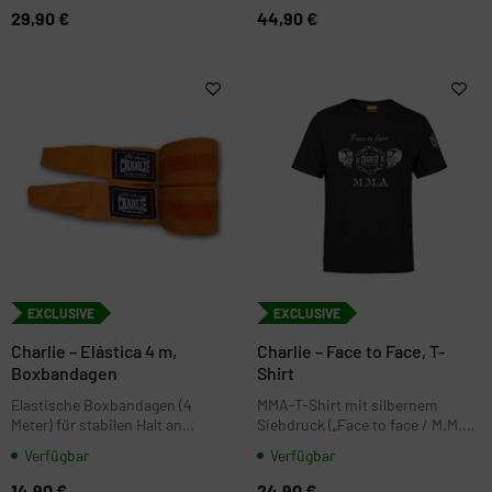
Charlie-Print, ideal für Warm-up,
29,90 €
44,90 €
Training und Freizeit.
EXCLUSIVE
EXCLUSIVE
Charlie – Elástica 4 m,
Charlie – Face to Face, T-
Boxbandagen
Shirt
Elastische Boxbandagen (4
MMA-T-Shirt mit silbernem
Meter) für stabilen Halt an
Siebdruck („Face to face / M.M.A)
Handgelenk und Knöcheln. Ideal
und sportlichem Kurzarm-
Verfügbar
Verfügbar
für Training, Sandsack und
Schnitt. Größen von XS bis XXL
Sparring
- inkl. Maßgrafik zur Orientierung.
14,90 €
24,90 €