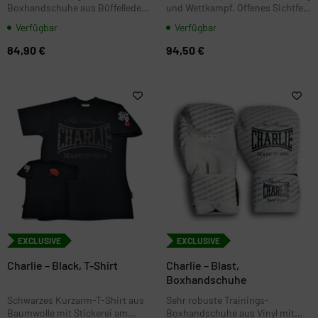
Boxhandschuhe aus Büffelleder
und Wettkampf. Offenes Sichtfeld
(Rind) mit Klettverschluss. Ideal
mit Wangen- und Ohrschutz
Verfügbar
Verfügbar
für Sandsack, Pratzen und
sowie individuell verstellbarer
Technik.
Einheitsgröße für kontrolliertes
84,90 €
94,50 €
Sparring.
EXCLUSIVE
EXCLUSIVE
Charlie – Black, T-Shirt
Charlie – Blast,
Boxhandschuhe
Schwarzes Kurzarm-T-Shirt aus
Sehr robuste Trainings-
Baumwolle mit Stickerei am
Boxhandschuhe aus Vinyl mit