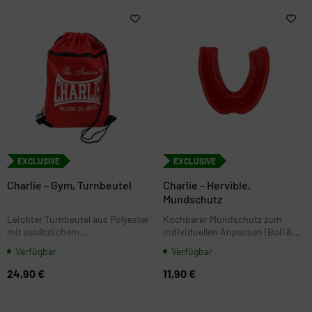
EXCLUSIVE
EXCLUSIVE
Charlie – Gym, Turnbeutel
Charlie – Hervible,
Mundschutz
Leichter Turnbeutel aus Polyester
Kochbarer Mundschutz zum
mit zusätzlichem
individuellen Anpassen (Boil &
Reißverschlussfach. Ideal fürs
Bite). Schutz für Zähne und
Verfügbar
Verfügbar
Gym, Training und unterwegs.
Kiefer beim Training, inkl. Box
zur Aufbewahrung.
24,90 €
11,90 €