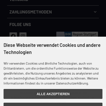
Cookie Einstellungen
dem Handynetz können abweichen.
ZAHLUNGS­METHODEN
FOLGE UNS
Diese Webseite verwendet Cookies und andere
Technologien
Wir verwenden Cookies und ähnliche Technologien, auch von
Versandkosten
Datenschutz
Unsere AGB
Impressum
Drittanbietern, um die ordentliche Funktionsweise der Website zu
gewährleisten, die Nutzung unseres Angebotes zu analysieren und
Widerrufsrecht & Widerrufsformular
dir ein bestmögliches Einkaufserlebnis bieten zu können. Weitere
Informationen findest du in unserer Datenschutzerklärung.
Wusstest Du, dass
12%
Deines Einkaufs in die
ALLE AKZEPTIEREN
Inklusion von schwerbehinderten Menschen
fließen?
MEHR ERFAHREN