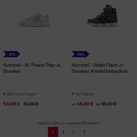
-10%
-29%
Hummel - St. Power Play Jr,
Hummel - Stadil Flash Jr.
Sneaker
Sneaker, Kinderhalbschuh
Wenig auf Lager
Verfügbar
53,99 €
59,99 €
49,99 €
69,99 €
ab
ab
Zeige
1
bis
24
(von insgesamt
27
Artikeln)
1
2