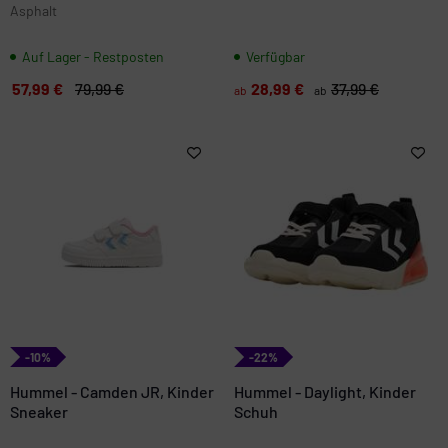
Asphalt
Auf Lager - Restposten
Verfügbar
57,99 €
79,99 €
28,99 €
37,99 €
ab
ab
-10%
-22%
Hummel - Camden JR, Kinder
Hummel - Daylight, Kinder
Sneaker
Schuh