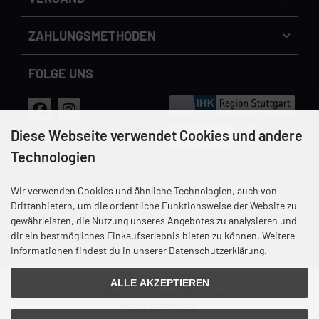
Cookie Einstellungen
dem Handynetz können abweichen.
ZAHLUNGS­METHODEN
FOLGE UNS
Diese Webseite verwendet Cookies und andere
Technologien
Wir verwenden Cookies und ähnliche Technologien, auch von
Versandkosten
Datenschutz
Unsere AGB
Impressum
Drittanbietern, um die ordentliche Funktionsweise der Website zu
gewährleisten, die Nutzung unseres Angebotes zu analysieren und
Widerrufsrecht & Widerrufsformular
dir ein bestmögliches Einkaufserlebnis bieten zu können. Weitere
Informationen findest du in unserer Datenschutzerklärung.
Wusstest Du, dass
12%
Deines Einkaufs in die
ALLE AKZEPTIEREN
Inklusion von schwerbehinderten Menschen
fließen?
MEHR ERFAHREN