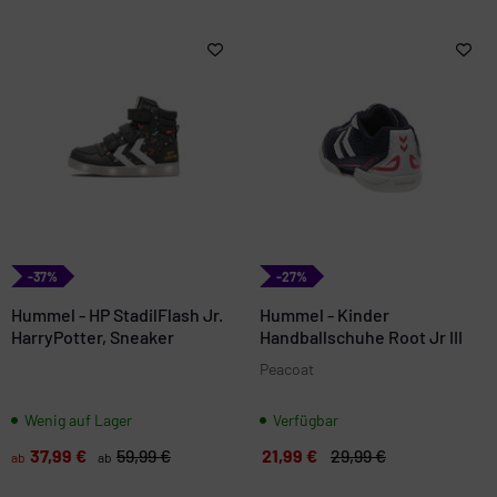
-37%
-27%
Hummel - HP StadilFlash Jr.
Hummel - Kinder
HarryPotter, Sneaker
Handballschuhe Root Jr III
Peacoat
Wenig auf Lager
Verfügbar
37,99 €
59,99 €
21,99 €
29,99 €
ab
ab