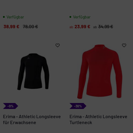
Langarmshirt
Verfügbar
Verfügbar
38,99 €
78,00 €
23,99 €
34,99 €
ab
ab
-9%
-36%
Erima - Athletic Longsleeve
Erima - Athletic Longsleeve
für Erwachsene
Turtleneck