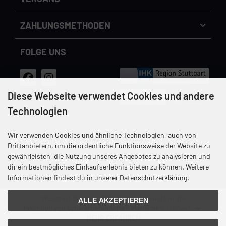
Cookie Einstellungen
dem Handynetz können abweichen.
ZAHLUNGS­METHODEN
FOLGE UNS
Diese Webseite verwendet Cookies und andere
Technologien
Wir verwenden Cookies und ähnliche Technologien, auch von
Versandkosten
Datenschutz
Unsere AGB
Impressum
Drittanbietern, um die ordentliche Funktionsweise der Website zu
gewährleisten, die Nutzung unseres Angebotes zu analysieren und
Widerrufsrecht & Widerrufsformular
dir ein bestmögliches Einkaufserlebnis bieten zu können. Weitere
Informationen findest du in unserer Datenschutzerklärung.
Wusstest Du, dass
12%
Deines Einkaufs in die
ALLE AKZEPTIEREN
Inklusion von schwerbehinderten Menschen
fließen?
MEHR ERFAHREN