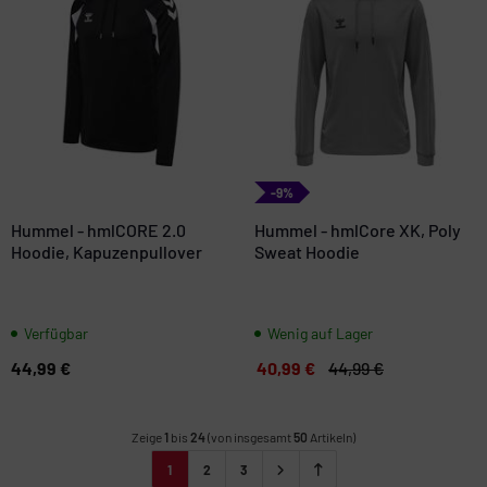
-9%
Hummel - hmlCORE 2.0
Hummel - hmlCore XK, Poly
Hoodie, Kapuzenpullover
Sweat Hoodie
Verfügbar
Wenig auf Lager
44,99 €
40,99 €
44,99 €
Zeige
1
bis
24
(von insgesamt
50
Artikeln)
1
2
3