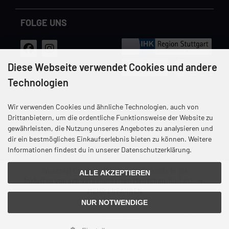
FOLGE UNS
Diese Webseite verwendet Cookies und andere
Technologien
Wir verwenden Cookies und ähnliche Technologien, auch von
Versandkosten
Datenschutz
Unsere AGB
Impressum
Drittanbietern, um die ordentliche Funktionsweise der Website zu
gewährleisten, die Nutzung unseres Angebotes zu analysieren und
Widerrufsrecht & Widerrufsformular
dir ein bestmögliches Einkaufserlebnis bieten zu können. Weitere
Informationen findest du in unserer Datenschutzerklärung.
Wusstest Du, dass
12%
Deines Einkaufs in die
ALLE AKZEPTIEREN
Inklusion von schwerbehinderten Menschen
fließen?
MEHR ERFAHREN
NUR NOTWENDIGE
Alle Preise inkl. gesetzl. MwSt. zzgl.
Versandkosten
. Die durchgestrichenen Preise
entsprechen dem bisherigen Preis bei SD-Sports-Shop.