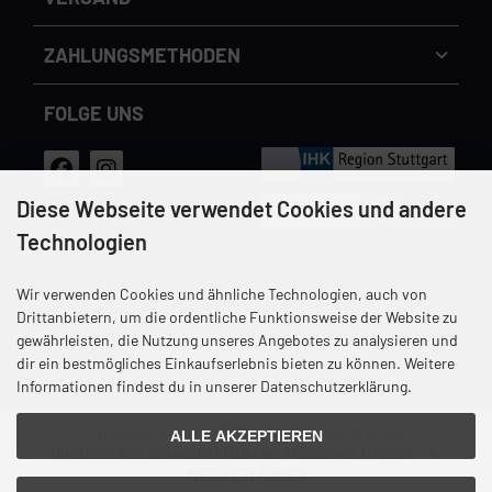
Cookie Einstellungen
dem Handynetz können abweichen.
ZAHLUNGS­METHODEN
FOLGE UNS
Diese Webseite verwendet Cookies und andere
Technologien
Wir verwenden Cookies und ähnliche Technologien, auch von
Versandkosten
Datenschutz
Unsere AGB
Impressum
Drittanbietern, um die ordentliche Funktionsweise der Website zu
gewährleisten, die Nutzung unseres Angebotes zu analysieren und
Widerrufsrecht & Widerrufsformular
dir ein bestmögliches Einkaufserlebnis bieten zu können. Weitere
Informationen findest du in unserer Datenschutzerklärung.
Wusstest Du, dass
12%
Deines Einkaufs in die
ALLE AKZEPTIEREN
Inklusion von schwerbehinderten Menschen
fließen?
MEHR ERFAHREN