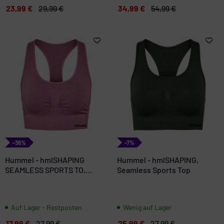
23,99 €
29,99 €
34,99 €
54,99 €
-36%
-7%
Hummel - hmlSHAPING
Hummel - hmlSHAPING,
SEAMLESS SPORTS TO,
Seamless Sports Top
Sports Bra
Auf Lager - Restposten
Wenig auf Lager
17,99 €
27,99 €
25,99 €
27,99 €