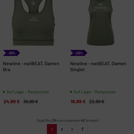
-38%
-26%
Newline - nwlBEAT, Damen
Newline - nwlBEAT, Damen
Bra
Singlet
Auf Lager - Restposten
Auf Lager - Restposten
24,99 €
39,99 €
16,99 €
22,99 €
Zeige
1
bis
24
(von insgesamt
42
Artikeln)
1
2