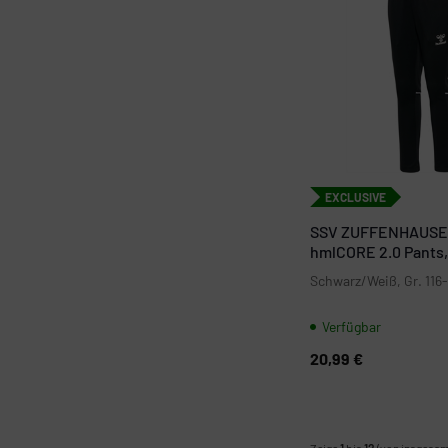
EXCLUSIVE
SSV ZUFFENHAUSE
hmlCORE 2.0 Pants,
Schwarz/Weiß, Gr. 116
Verfügbar
20,99 €
Zeige
1
bis
12
(von insgesa