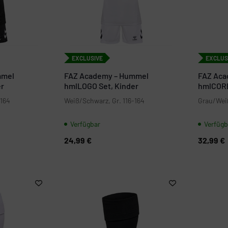
EXCLUSIVE
EXCLUS
mmel
FAZ Academy – Hummel
FAZ Ac
er
hmlLOGO Set, Kinder
hmlCORE 
-164
Weiß/Schwarz, Gr. 116-164
Grau/Weiß
Verfügbar
Verfügb
24,99 €
32,99 €