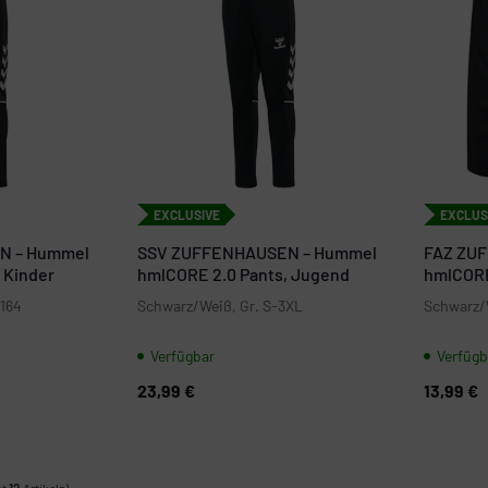
EXCLUSIVE
EXCLUS
N – Hummel
SSV ZUFFENHAUSEN – Hummel
FAZ ZU
 Kinder
hmlCORE 2.0 Pants, Jugend
hmlCORE
-164
Schwarz/Weiß, Gr. S-3XL
Schwarz/
Verfügbar
Verfügb
23,99 €
13,99 €
mt
12
Artikeln)