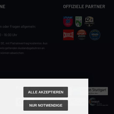
INE
OFFIZIELE PARTNER
n oder Fragen allgemein:
0 - 16:00 Uhr
 DE, mit Flatratevertrag kostenlos. Aus
weils geltenden Auslandsgebühren an.
z können abweichen.
FOLGE UNS
ALLE AKZEPTIEREN
NUR NOTWENDIGE