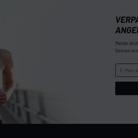
VERPA
ANGE
Melde dic
Deinen ers