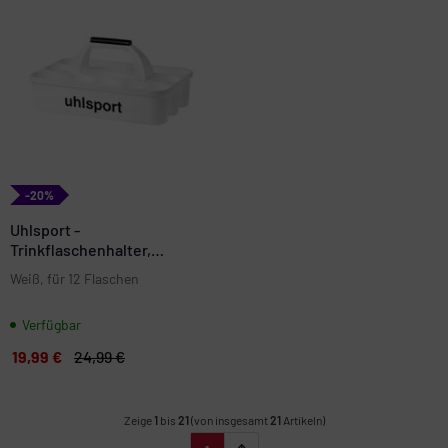
-20%
Uhlsport -
Trinkflaschenhalter,
Wasserfl.spender
Weiß, für 12 Flaschen
Verfügbar
19,99 €
24,99 €
Zeige
1
bis
21
(von insgesamt
21
Artikeln)