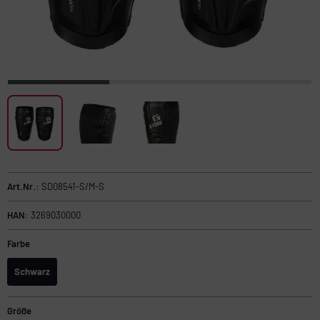
Art.Nr.:
SD08541-S/M-S
HAN:
3269030000
Farbe
Schwarz
Größe