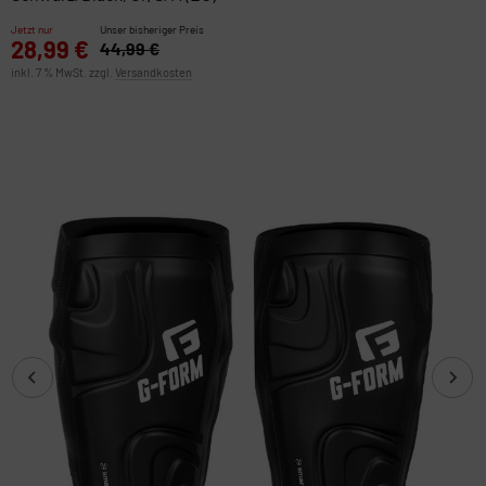
Jetzt nur
Unser bisheriger Preis
28,99 €
44,99 €
inkl. 7 % MwSt. zzgl.
Versandkosten